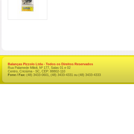
Balanças Pizzolo Ltda - Todos os Direitos Reservados
Rua Palamede Milioli, Nº 177, Salas 01 e 02
Centro, Criciúma - SC, CEP: 88802-110
Fone / Fax:
(48) 3433-0601, (48) 3433-4331 ou (48) 3433-4333